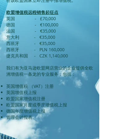
在该欧盟国家立即注册申报增值税。
欧盟增值税远程销售起征点
英国 - £70,000
德国 - €100,000
法国 - €35,000
意大利 - €35,000
西班牙 - €35,000
西班牙 - PLN 160,000
捷克共和国 - CZK 1,140,000
我们有为亚马逊欧盟网店营业的企业提供全欧
洲增值税一条龙的专业服务，包括：
英国增值税 （VAT）注册
英国增值税上报
欧盟国家增值税注册
​欧盟国家月度或季度增值税上报
德国年度增值税上报
管理会计报表