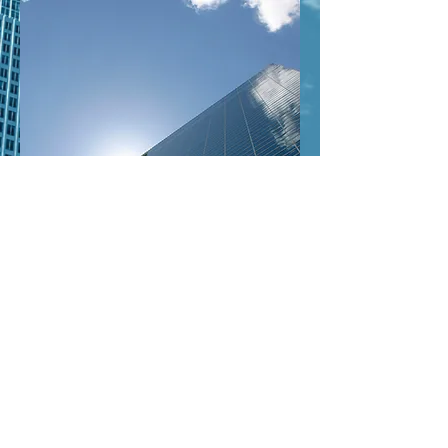
Opening Hours:
Mon - Fri
9am - 5:30pm (UK)
Tel: